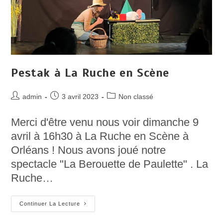
Pestak à La Ruche en Scène
Auteur/autrice
Post
Post
admin
3 avril 2023
Non classé
de
published:
category:
la
Merci d'être venu nous voir dimanche 9
publication :
avril à 16h30 à La Ruche en Scène à
Orléans ! Nous avons joué notre
spectacle "La Berouette de Paulette" . La
Ruche…
Pestak
Continuer La Lecture
À
La