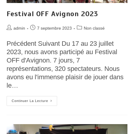
Festival OFF Avignon 2023
Auteur/autrice
Post
Post
admin
7 septembre 2023
Non classé
de
published:
category:
la
Précédent Suivant Du 17 au 23 juillet
publication :
2023, nous avons participé au Festival
OFF d'Avignon. 7 jours, 7
représentations, 320 spectateurs. Nous
avons eu l'immense plaisir de jouer dans
le…
Festival
Continuer La Lecture
OFF
Avignon
2023