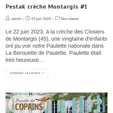
Pestak crèche Montargis #1
Auteur/autrice
Post
Post
admin
23 juin 2023
Non classé
de
published:
category:
la
Le 22 juin 2023, à la crèche des Closiers
publication :
de Montargis (45), une vingtaine d'enfants
ont pu voir notre Paulette nationale dans
La Berouette de Paulette. Paulette était
très heureuse…
Pestak
Continuer La Lecture
Crèche
Montargis
#1