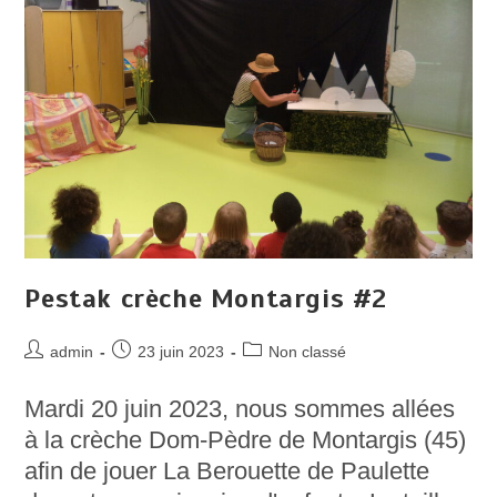
Pestak crèche Montargis #2
Auteur/autrice
Post
Post
admin
23 juin 2023
Non classé
de
published:
category:
la
Mardi 20 juin 2023, nous sommes allées
publication :
à la crèche Dom-Pèdre de Montargis (45)
afin de jouer La Berouette de Paulette