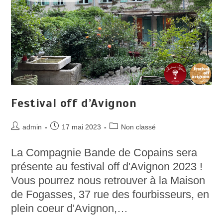
Festival off d’Avignon
Auteur/autrice
Post
Post
admin
17 mai 2023
Non classé
de
published:
category:
la
La Compagnie Bande de Copains sera
publication :
présente au festival off d'Avignon 2023 !
Vous pourrez nous retrouver à la Maison
de Fogasses, 37 rue des fourbisseurs, en
plein coeur d'Avignon,…