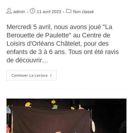
Auteur/autrice
Post
Post
admin
11 avril 2023
Non classé
de
published:
category:
la
Mercredi 5 avril, nous avons joué "La
publication :
Berouette de Paulette" au Centre de
Loisirs d'Orléans Châtelet, pour des
enfants de 3 à 6 ans. Tous ont été ravis
de découvrir…
Pestak
Continuer La Lecture
Centre
De
Loisirs
–
Orléans