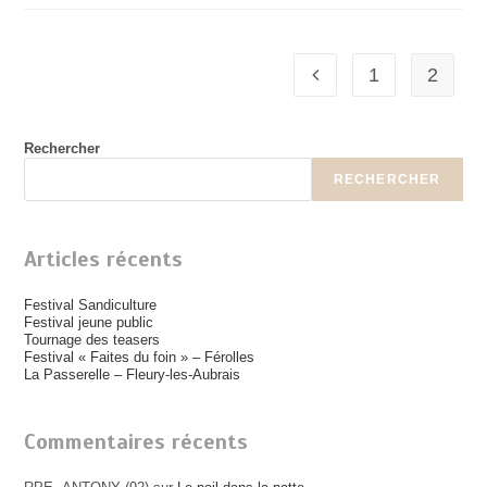
Ruche
En
Scène
1
2
Go to the previous page
Rechercher
RECHERCHER
Articles récents
Festival Sandiculture
Festival jeune public
Tournage des teasers
Festival « Faites du foin » – Férolles
La Passerelle – Fleury-les-Aubrais
Commentaires récents