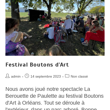
Festival Boutons d’Art
Auteur/autrice
Post
Post
admin
14 septembre 2023
Non classé
de
published:
category:
la
Nous avons joué notre spectacle La
publication :
Berouette de Paulette au festival Boutons
d'Art à Orléans. Tout se déroule à
l'extérieur, dans un parc arboré. Bonne