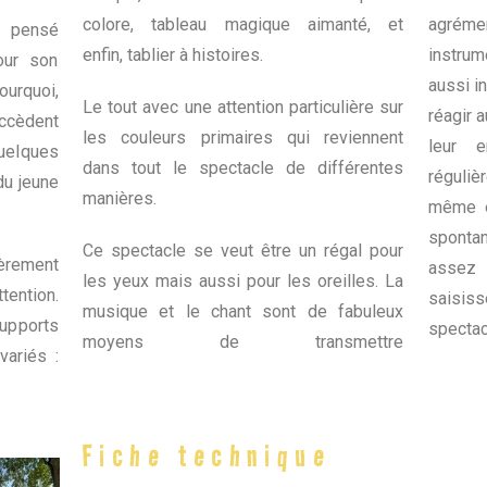
colore, tableau magique aimanté, et
agréme
t pensé
enfin,
tablier à histoires.
instrum
our son
aussi
i
urquoi,
Le tout avec une attention particulière sur
réagir 
uccèdent
les couleurs primaires qui reviennent
leur e
quelques
dans tout le spectacle de différentes
réguliè
du jeune
manières.
même e
spontan
Ce spectacle se veut être un régal pour
èrement
assez 
les yeux mais aussi pour les oreilles. La
tention.
saisiss
musique et le chant sont de fabuleux
pports
spectac
moyens de transmettre
variés :
Fiche technique