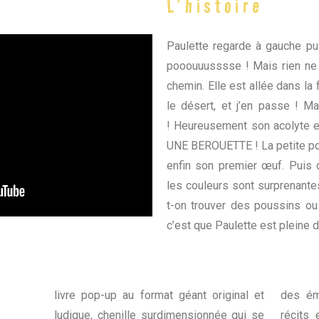
L’histoire
Paulette regarde à gauche pui
pooouuusssse ! Mais rien ne 
chemin. Elle est allée dans la 
le désert, et j’en passe ! 
!
Heureusement son acolyte est
UNE BEROUETTE ! La petite poul
enfin son premier œuf. Puis d
les couleurs sont surprenantes
t-on trouver des poussins ou 
c’est que Paulette est pleine d
livre pop-up au format géant original et
des
ém
ludique, chenille surdimensionnée qui se
récits 